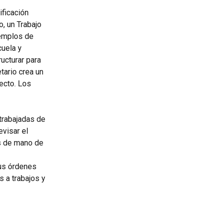
ficación 
, un Trabajo 
jemplos de 
uela y 
ucturar para 
ario crea un 
ecto. Los 
trabajadas de 
visar el 
s de mano de 
us órdenes 
 a trabajos y 