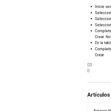
Inicie se
Seleccio
Seleccion
Seleccion
Complete 
Crear. No
En la tab
Complete 
Crear.


Artículos
Agregar N